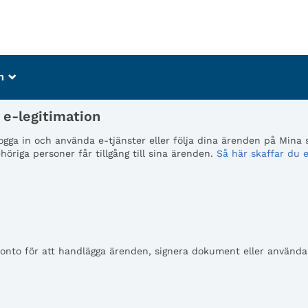
m
_
e-legitimation
 logga in och använda e-tjänster eller följa dina ärenden på Mina
öriga personer får tillgång till sina ärenden.
Så här skaffar du e
to för att handlägga ärenden, signera dokument eller använda e-