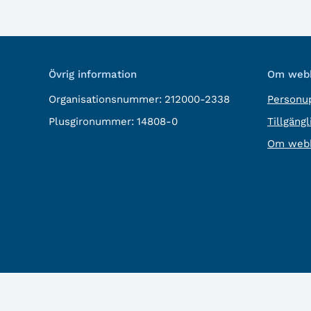
Övrig information
Om webb
Organisationsnummer:
212000-2338
Personup
Plusgironummer:
14808-0
Tillgäng
Om webb