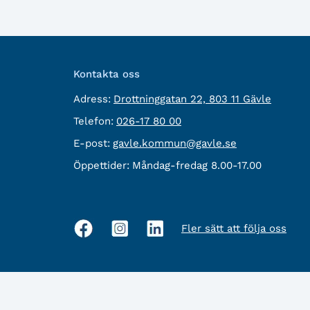
Kontakta oss
besöksadress:
Adress:
Drottninggatan 22, 803 11 Gävle
Telefon:
Telefon:
026-17 80 00
E-
E-post:
gavle.kommun@gavle.se
post:
Öppettider:
Måndag-fredag 8.00-17.00
Fler sätt att följa oss
Sociala
medier