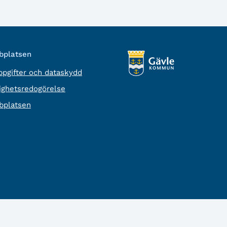
platsen
pgifter och dataskydd
lighetsredogörelse
platsen