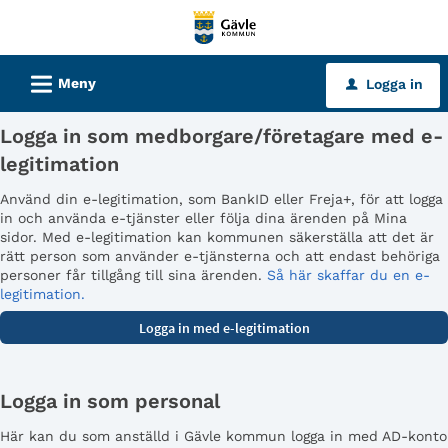
Välkommen
till
tjänster
L
Meny
Logga in
u
-
Gävle
Logga in som medborgare/företagare med e-
kommun
legitimation
Använd din e-legitimation, som BankID eller Freja+, för att logga
in och använda e-tjänster eller följa dina ärenden på Mina
sidor. Med e-legitimation kan kommunen säkerställa att det är
rätt person som använder e-tjänsterna och att endast behöriga
personer får tillgång till sina ärenden.
Så här skaffar du en e-
legitimation.
Logga in som personal
Här kan du som anställd i Gävle kommun logga in med AD-konto