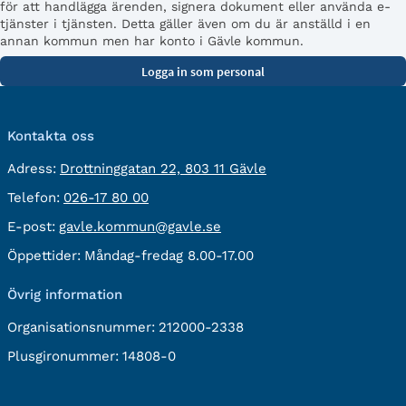
för att handlägga ärenden, signera dokument eller använda e-
tjänster i tjänsten. Detta gäller även om du är anställd i en
annan kommun men har konto i Gävle kommun.
Kontakta oss
besöksadress:
Adress:
Drottninggatan 22, 803 11 Gävle
Telefon:
Telefon:
026-17 80 00
E-
E-post:
gavle.kommun@gavle.se
post:
Öppettider:
Måndag-fredag 8.00-17.00
Övrig information
Organisationsnummer:
212000-2338
Plusgironummer:
14808-0