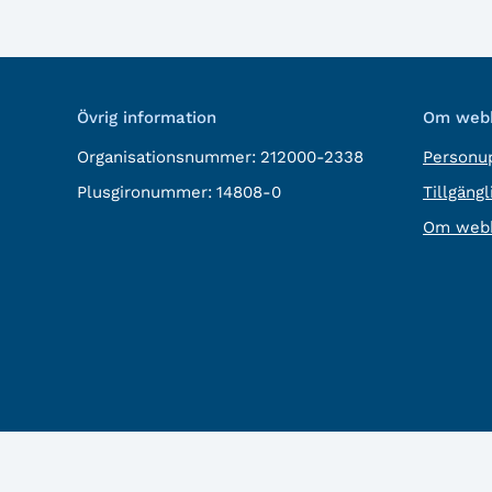
Övrig information
Om webb
Organisationsnummer:
212000-2338
Personup
Plusgironummer:
14808-0
Tillgäng
Om webb