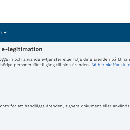
m
_
e-legitimation
 logga in och använda e-tjänster eller följa dina ärenden på Mina
öriga personer får tillgång till sina ärenden.
Så här skaffar du e
to för att handlägga ärenden, signera dokument eller använda e-