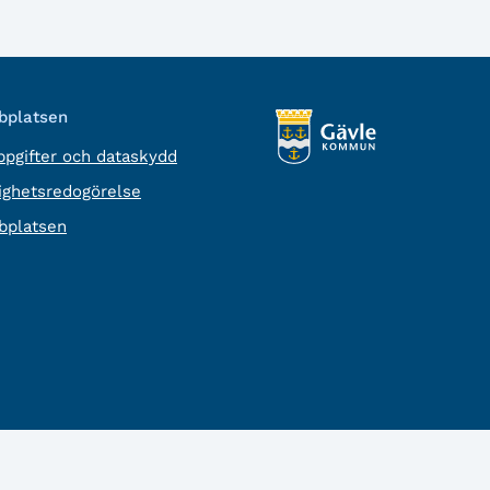
platsen
pgifter och dataskydd
lighetsredogörelse
platsen