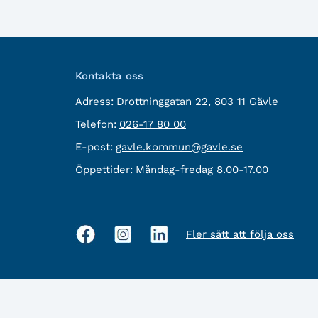
Kontakta oss
besöksadress:
Adress:
Drottninggatan 22, 803 11 Gävle
Telefon:
Telefon:
026-17 80 00
E-
E-post:
gavle.kommun@gavle.se
post:
Öppettider:
Måndag-fredag 8.00-17.00
Fler sätt att följa oss
Sociala
medier