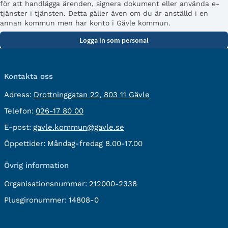
för att handlägga ärenden, signera dokument eller använda e-
tjänster i tjänsten. Detta gäller även om du är anställd i en
annan kommun men har konto i Gävle kommun.
Kontakta oss
besöksadress:
Adress:
Drottninggatan 22, 803 11 Gävle
Telefon:
Telefon:
026-17 80 00
E-
E-post:
gavle.kommun@gavle.se
post:
Öppettider:
Måndag-fredag 8.00-17.00
Övrig information
Organisationsnummer:
212000-2338
Plusgironummer:
14808-0