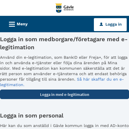
Välkommen
till
tjänster
L
Meny
Logga in
u
-
Gävle
Logga in som medborgare/företagare med e-
kommun
legitimation
Använd din e-legitimation, som BankID eller Freja+, för att logga
in och använda e-tjänster eller följa dina ärenden på Mina
sidor. Med e-legitimation kan kommunen säkerställa att det är
rätt person som använder e-tjänsterna och att endast behöriga
personer får tillgång till sina ärenden.
Så här skaffar du en e-
legitimation.
Logga in som personal
Här kan du som anställd i Gävle kommun logga in med AD-konto