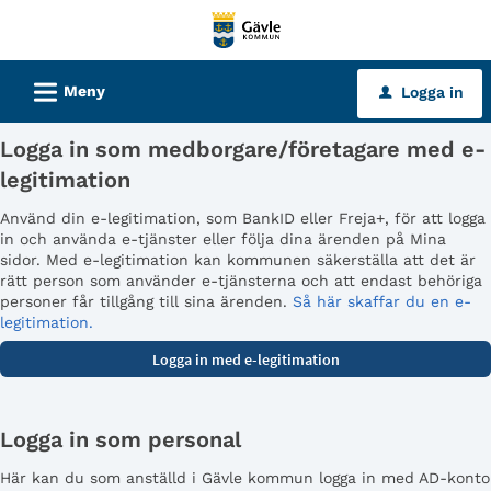
Välkommen
till
tjänster
L
Meny
Logga in
u
-
Gävle
Logga in som medborgare/företagare med e-
kommun
legitimation
Använd din e-legitimation, som BankID eller Freja+, för att logga
in och använda e-tjänster eller följa dina ärenden på Mina
sidor. Med e-legitimation kan kommunen säkerställa att det är
rätt person som använder e-tjänsterna och att endast behöriga
personer får tillgång till sina ärenden.
Så här skaffar du en e-
legitimation.
Logga in som personal
Här kan du som anställd i Gävle kommun logga in med AD-konto