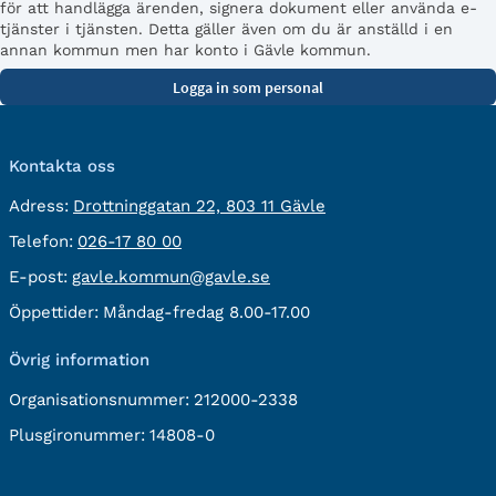
för att handlägga ärenden, signera dokument eller använda e-
tjänster i tjänsten. Detta gäller även om du är anställd i en
annan kommun men har konto i Gävle kommun.
Kontakta oss
besöksadress:
Adress:
Drottninggatan 22, 803 11 Gävle
Telefon:
Telefon:
026-17 80 00
E-
E-post:
gavle.kommun@gavle.se
post:
Öppettider:
Måndag-fredag 8.00-17.00
Övrig information
Organisationsnummer:
212000-2338
Plusgironummer:
14808-0