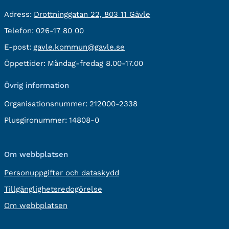
besöksadress:
Adress:
Drottninggatan 22, 803 11 Gävle
Telefon:
Telefon:
026-17 80 00
E-
E-post:
gavle.kommun@gavle.se
post:
Öppettider:
Måndag-fredag 8.00-17.00
Övrig information
Organisationsnummer:
212000-2338
Plusgironummer:
14808-0
Om webbplatsen
Personuppgifter och dataskydd
Tillgänglighetsredogörelse
Om webbplatsen