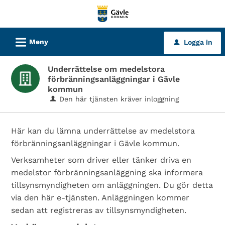
Välkommen
till
tjänster
L
Meny
Logga in
u
-
Gävle
Underrättelse om medelstora
kommun
förbränningsanläggningar i Gävle
kommun
Den här tjänsten kräver inloggning
Här kan du lämna underrättelse av medelstora
förbränningsanläggningar i Gävle kommun.
Verksamheter som driver eller tänker driva en
medelstor förbränningsanläggning ska informera
tillsynsmyndigheten om anläggningen. Du gör detta
via den här e-tjänsten. Anläggningen kommer
sedan att registreras av tillsynsmyndigheten.