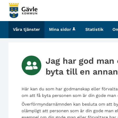
Välkommen
till
tjänster
-
Våra tjänster
Mina sidor
Statistik
O
Gävle
kommun
Jag har god man e
byta till en annan
Här kan du som har godmanskap eller förvalt
om att få byta personen som är din gode man 
Överförmyndarnämnden kan besluta om att byt
olämpligt att personen som är din gode man elle
exempel om din gode man eller förvaltare har s