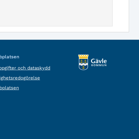
platsen
pgifter och dataskydd
lighetsredogörelse
platsen