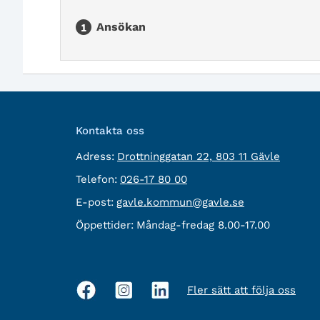
Ansökan
Kontakta oss
besöksadress:
Adress:
Drottninggatan 22, 803 11 Gävle
Telefon:
Telefon:
026-17 80 00
E-
E-post:
gavle.kommun@gavle.se
post:
Öppettider:
Måndag-fredag 8.00-17.00
Fler sätt att följa oss
Sociala
medier