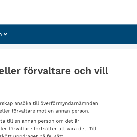
m
_
ller förvaltare och vill
arskap ansöka till överförmyndarnämnden
eller förvaltare mot en annan person.
a till en annan person om det är
r förvaltare fortsätter att vara det. Till
kött uppdraget på fel sätt.