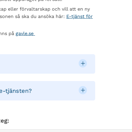
 eller förvaltarskap och vill att en ny
rsonen så ska du ansöka här:
E-tjänst för
inns på
gavle.se
e-tjänsten?
eg: