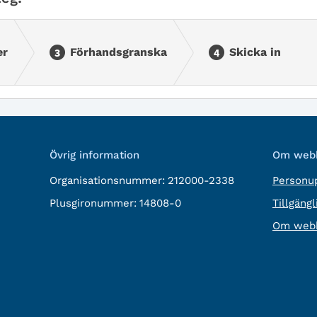
er
Förhandsgranska
Skicka in
Övrig information
Om webb
Organisationsnummer:
212000-2338
Personup
Plusgironummer:
14808-0
Tillgäng
Om webb