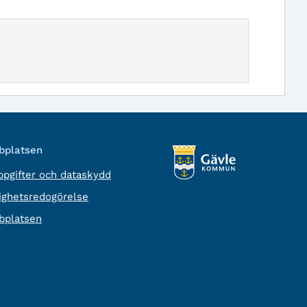
platsen
pgifter och dataskydd
lighetsredogörelse
platsen