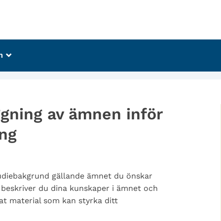
m
_
ggning av ämnen inför
ing
studiebakgrund gällande ämnet du önskar
r beskriver du dina kunskaper i ämnet och
at material som kan styrka ditt