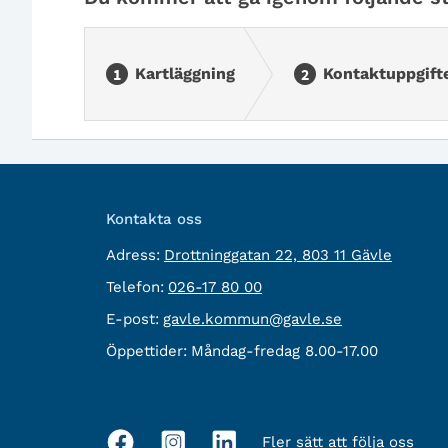
Kartläggning
Kontaktuppgift
Kontakta oss
besöksadress:
Adress:
Drottninggatan 22, 803 11 Gävle
Telefon:
Telefon:
026-17 80 00
E-
E-post:
gavle.kommun@gavle.se
post:
Öppettider:
Måndag-fredag 8.00-17.00
Fler sätt att följa oss