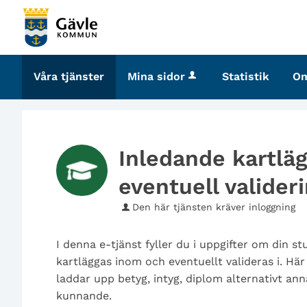
Välkommen
till
tjänster
-
Våra tjänster
Mina sidor
Statistik
O
Gävle
kommun
Inledande kartlä
eventuell valider
Den här tjänsten kräver inloggning
I denna e-tjänst fyller du i uppgifter om din 
kartläggas inom och eventuellt valideras i. Hä
laddar upp betyg, intyg, diplom alternativt ann
kunnande.