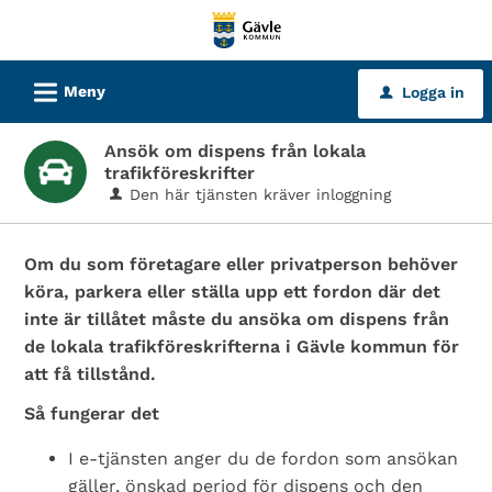
Välkommen
till
tjänster
L
Meny
Logga in
u
-
Gävle
Ansök om dispens från lokala
kommun
trafikföreskrifter
Den här tjänsten kräver inloggning
Om du som företagare eller privatperson behöver
köra, parkera eller ställa upp ett fordon där det
inte är tillåtet måste du ansöka om dispens från
de lokala trafikföreskrifterna i Gävle kommun för
att få tillstånd.
Så fungerar det
I e-tjänsten anger du de fordon som ansökan
gäller, önskad period för dispens och den