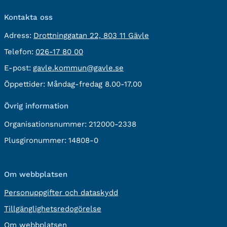
Kontakta oss
besöksadress:
Adress:
Drottninggatan 22, 803 11 Gävle
Telefon:
Telefon:
026-17 80 00
E-
E-post:
gavle.kommun@gavle.se
post:
Öppettider:
Måndag-fredag 8.00-17.00
Övrig information
Organisationsnummer:
212000-2338
Plusgironummer:
14808-0
Om webbplatsen
Personuppgifter och dataskydd
Tillgänglighetsredogörelse
Om webbplatsen