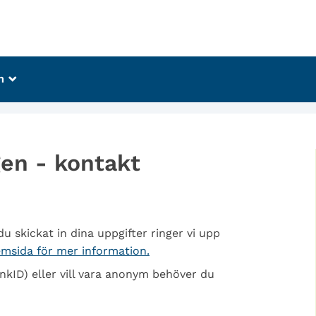
m
_
gen - kontakt
u skickat in dina uppgifter ringer vi upp
emsida för mer information.
ankID) eller vill vara anonym behöver du