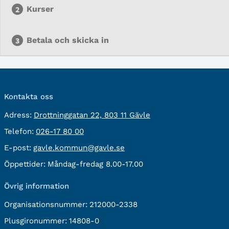
Kurser
Betala och skicka in
Kontakta oss
besöksadress:
Adress:
Drottninggatan 22, 803 11 Gävle
Telefon:
Telefon:
026-17 80 00
E-
E-post:
gavle.kommun@gavle.se
post:
Öppettider:
Måndag-fredag 8.00-17.00
Övrig information
Organisationsnummer:
212000-2338
Plusgironummer:
14808-0