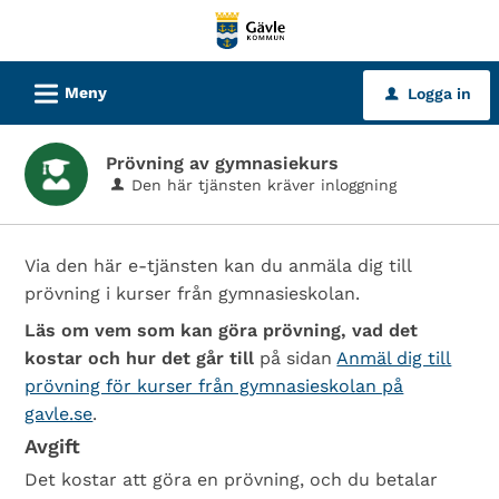
Välkommen
till
tjänster
L
Meny
Logga in
u
-
Gävle
Prövning av gymnasiekurs
kommun
Den här tjänsten kräver inloggning
Via den här e-tjänsten kan du anmäla dig till
prövning i kurser från gymnasieskolan.
Läs om vem som kan göra prövning, vad det
kostar och hur det går till
på sidan
Anmäl dig till
prövning för kurser från gymnasieskolan på
gavle.se
.
Avgift
Det kostar att göra en prövning, och du betalar