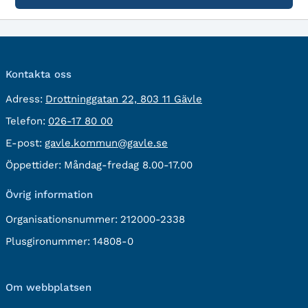
Kontakta oss
besöksadress:
Adress:
Drottninggatan 22, 803 11 Gävle
Telefon:
Telefon:
026-17 80 00
E-
E-post:
gavle.kommun@gavle.se
post:
Öppettider:
Måndag-fredag 8.00-17.00
Övrig information
Organisationsnummer:
212000-2338
Plusgironummer:
14808-0
Om webbplatsen