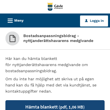
Välkommen
till
tjänster
L
Meny
Logga in
u
-
Gävle
Bostadsanpassningsbidrag -
kommun
nyttjanderättshavarens medgivande
Här kan du hämta blankett
för nyttjanderättshavarens medgivande om
bostadsanpassningsbidrag.
Om du inte har möjlighet att skriva ut på egen
hand kan du få hjälp med det via kundtjänst, se
kontaktuppgifter nedan.
Hämta blankett
(pdf, 1,06 MB)