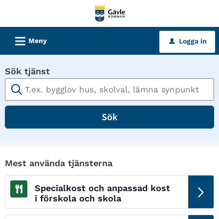
Välkommen
till
tjänster
L
Meny
Logga in
u
-
Gävle
Sök tjänst
kommun
Sök
Mest använda tjänsterna
Specialkost och anpassad kost
i förskola och skola