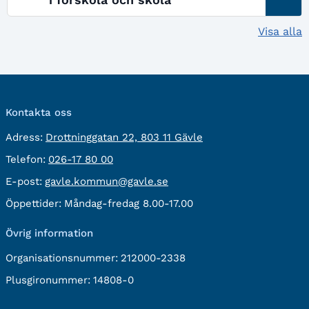
Visa alla
Kontakta oss
besöksadress:
Adress:
Drottninggatan 22, 803 11 Gävle
Telefon:
Telefon:
026-17 80 00
E-
E-post:
gavle.kommun@gavle.se
post:
Öppettider:
Måndag-fredag 8.00-17.00
Övrig information
Organisationsnummer:
212000-2338
Plusgironummer:
14808-0