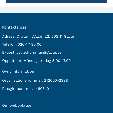
Kontakta oss
besöksadress:
Adress:
Drottninggatan 22, 803 11 Gävle
Telefon:
Telefon:
026-17 80 00
E-
E-post:
gavle.kommun@gavle.se
post:
Öppettider:
Måndag-fredag 8.00-17.00
Övrig information
Organisationsnummer:
212000-2338
Plusgironummer:
14808-0
Om webbplatsen