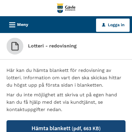
Välkommen
till
tjänster
L
Meny
Logga in
u
-
Gävle
kommun
Lotteri - redovisning
Här kan du hämta blankett för redovisning av
lotteri. Information om vart den ska skickas hittar
du högst upp på första sidan i blanketten.
Har du inte möjlighet att skriva ut på egen hand
kan du få hjälp med det via kundtjänst, se
kontaktuppgifter nedan.
Hämta blankett
(pdf, 663 KB)