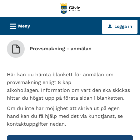
Välkommen
till
tjänster
L
Meny
Logga in
u
-
Gävle
kommun
Provsmakning - anmälan
Här kan du hämta blankett för anmälan om
provsmakning enligt 8 kap
alkohollagen. Information om vart den ska skickas
hittar du högst upp på första sidan i blanketten.
Om du inte har möjlighet att skriva ut på egen
hand kan du få hjälp med det via kundtjänst, se
kontaktuppgifter nedan.