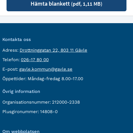
Hämta blankett
(pdf, 1,11 MB)
Kontakta oss
besöksadress:
Adress:
Drottninggatan 22, 803 11 Gävle
Telefon:
Telefon:
026-17 80 00
E-
E-post:
gavle.kommun@gavle.se
post:
Öppettider:
Måndag-fredag 8.00-17.00
Övrig information
Organisationsnummer:
212000-2338
Plusgironummer:
14808-0
Om webbplatsen