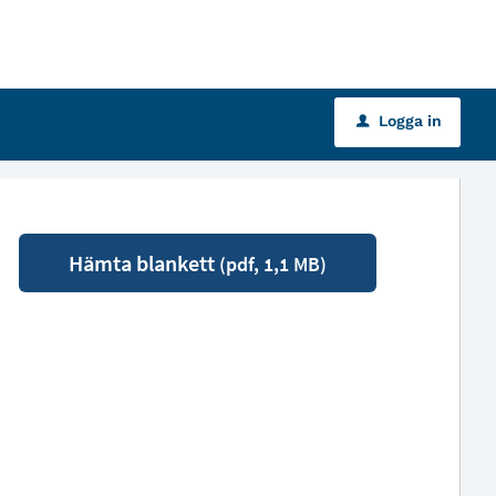
Logga in
u
Hämta blankett
(pdf, 1,1 MB)