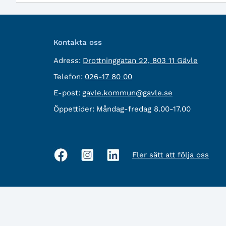
Kontakta oss
besöksadress:
Adress:
Drottninggatan 22, 803 11 Gävle
Telefon:
Telefon:
026-17 80 00
E-
E-post:
gavle.kommun@gavle.se
post:
Öppettider:
Måndag-fredag 8.00-17.00
Fler sätt att följa oss
Sociala
medier