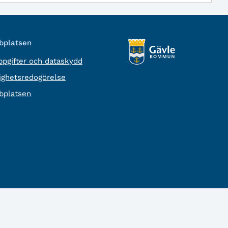
platsen
pgifter och dataskydd
lighetsredogörelse
platsen