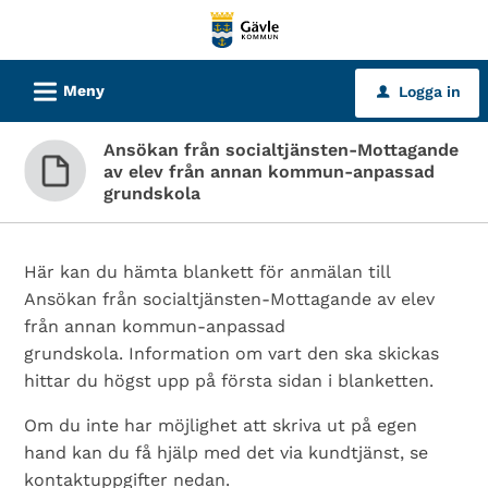
Välkommen
till
tjänster
L
Meny
Logga in
u
-
Gävle
Ansökan från socialtjänsten-Mottagande
kommun
av elev från annan kommun-anpassad
grundskola
Här kan du hämta blankett för anmälan till
Ansökan från socialtjänsten-Mottagande av elev
från annan kommun-anpassad
grundskola. Information om vart den ska skickas
hittar du högst upp på första sidan i blanketten.
Om du inte har möjlighet att skriva ut på egen
hand kan du få hjälp med det via kundtjänst, se
kontaktuppgifter nedan.