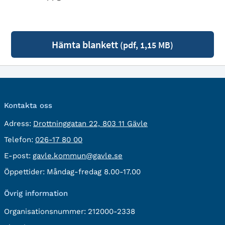
Hämta blankett
(pdf, 1,15 MB)
Kontakta oss
besöksadress:
Adress:
Drottninggatan 22, 803 11 Gävle
Telefon:
Telefon:
026-17 80 00
E-
E-post:
gavle.kommun@gavle.se
post:
Öppettider:
Måndag-fredag 8.00-17.00
Övrig information
Organisationsnummer:
212000-2338