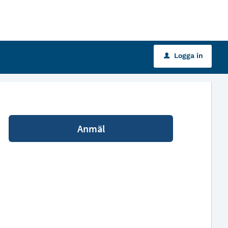
Logga in
u
Anmäl