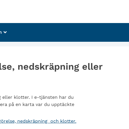
m
_
se, nedskräpning eller
ller klotter. I e-tjänsten har du
rkera på en karta var du upptäckte
örelse, nedskräpning och klotter.