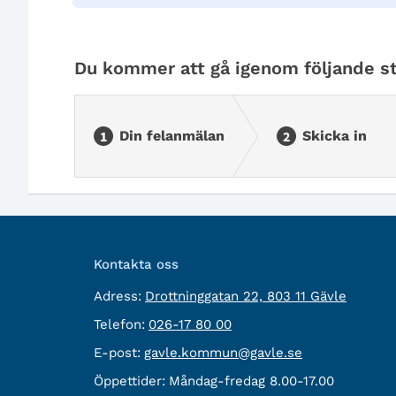
Du kommer att gå igenom följande st
Din felanmälan
Skicka in
Kontakta oss
besöksadress:
Adress:
Drottninggatan 22, 803 11 Gävle
Telefon:
Telefon:
026-17 80 00
E-
E-post:
gavle.kommun@gavle.se
post:
Öppettider:
Måndag-fredag 8.00-17.00