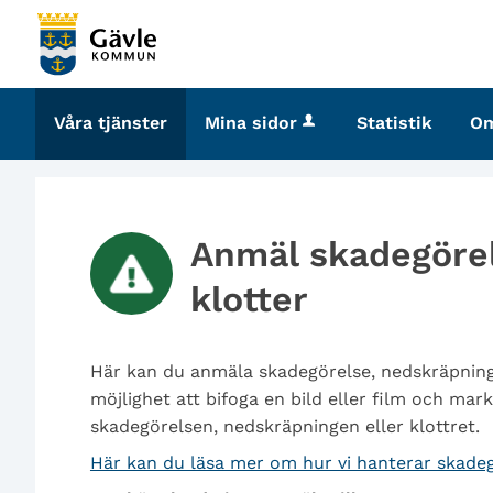
Välkommen
till
tjänster
-
Våra tjänster
Mina sidor
Statistik
O
Gävle
kommun
Anmäl skadegörel
klotter
Här kan du anmäla skadegörelse, nedskräpning e
möjlighet att bifoga en bild eller film och ma
skadegörelsen, nedskräpningen eller klottret.
Här kan du läsa mer om hur vi hanterar skadeg