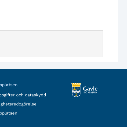
platsen
pgifter och dataskydd
lighetsredogörelse
platsen