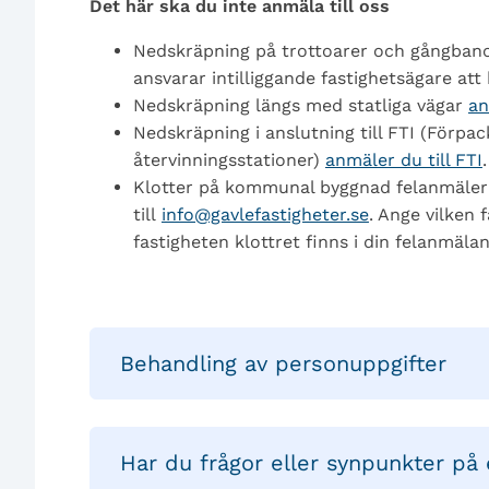
Det här ska du inte anmäla till oss
Nedskräpning på trottoarer och gångbano
ansvarar intilliggande fastighetsägare att 
Nedskräpning längs med statliga vägar
an
Nedskräpning i anslutning till FTI (Förpa
återvinningsstationer)
anmäler du till FTI
.
Klotter på kommunal byggnad felanmäler d
till
info@gavlefastigheter.se
. Ange vilken 
fastigheten klottret finns i din felanmälan
Behandling av personuppgifter
Har du frågor eller synpunkter på 