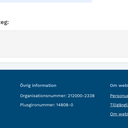
eg:
Övrig information
Om webb
Organisationsnummer:
212000-2338
Personup
Plusgironummer:
14808-0
Tillgäng
Om webb