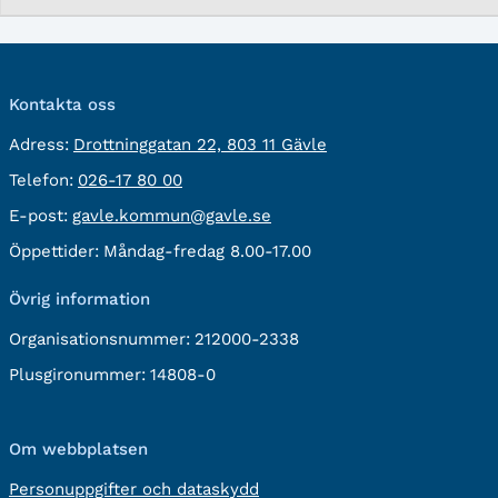
Kontakta oss
besöksadress:
Adress:
Drottninggatan 22, 803 11 Gävle
Telefon:
Telefon:
026-17 80 00
E-
E-post:
gavle.kommun@gavle.se
post:
Öppettider:
Måndag-fredag 8.00-17.00
Övrig information
Organisationsnummer:
212000-2338
Plusgironummer:
14808-0
Om webbplatsen
Personuppgifter och dataskydd