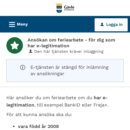
Välkommen
till
tjänster
L
Meny
Logga in
u
-
Gävle
Ansökan om feriearbete - för dig som
kommun
har e-legitimation
Den här tjänsten kräver inloggning
E-tjänsten är stängd för inlämning
av ansökningar
Här ansöker du om feriearbete om du
har e-
legitimation
, till exempel BankID eller Freja+.
För att kunna ansöka ska du:
vara född år 2008