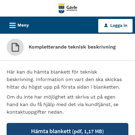
Välkommen
till
tjänster
L
Meny
Logga in
u
-
Gävle
kommun
Kompletterande teknisk beskrivning
Här kan du hämta blankett för teknisk
beskrivning. Information om vart den ska skickas
hittar du högst upp på första sidan i blanketten.
Om du inte har möjlighet att skriva ut på egen
hand kan du få hjälp med det via kundtjänst, se
kontaktuppgifter nedan.
Hämta blankett
(pdf, 1,17 MB)