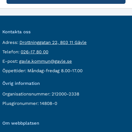
Kontakta oss
besöksadress:
Adress:
Drottninggatan 22, 803 11 Gävle
Telefon:
Telefon:
026-17 80 00
E-
E-post:
gavle.kommun@gavle.se
post:
Öppettider:
Måndag-fredag 8.00-17.00
Övrig information
Organisationsnummer:
212000-2338
Plusgironummer:
14808-0
Om webbplatsen