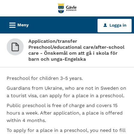
Välkommen
till
tjänster
L
Meny
Logga in
u
-
Gävle
Application/transfer
kommun
Preschool/educational care/after-school
care - Önskemål om att gå i skola för
barn och unga-Engelska
Preschool for children 3-5 years.
Guardians from Ukraine, who are not in Sweden on
a tourist visa, can apply for a place in a preschool.
Public preschool is free of charge and covers 15
hours a week. After application, a place is offered
within 4 months.
To apply for a place in a preschool, you need to fill