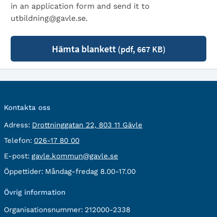
in an application form and send it to
utbildning@gavle.se.
Hämta blankett
(pdf, 667 KB)
Kontakta oss
besöksadress:
Adress:
Drottninggatan 22, 803 11 Gävle
Telefon:
Telefon:
026-17 80 00
E-
E-post:
gavle.kommun@gavle.se
post:
Öppettider:
Måndag-fredag 8.00-17.00
Övrig information
Organisationsnummer:
212000-2338