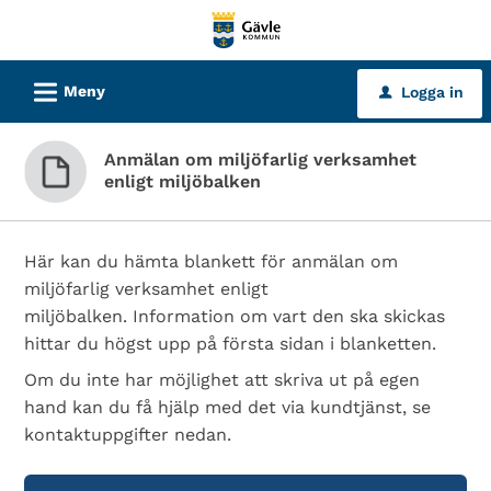
Välkommen
till
tjänster
L
Meny
Logga in
u
-
Gävle
Anmälan om miljöfarlig verksamhet
kommun
enligt miljöbalken
Här kan du hämta blankett för anmälan om
miljöfarlig verksamhet enligt
miljöbalken. Information om vart den ska skickas
hittar du högst upp på första sidan i blanketten.
Om du inte har möjlighet att skriva ut på egen
hand kan du få hjälp med det via kundtjänst, se
kontaktuppgifter nedan.