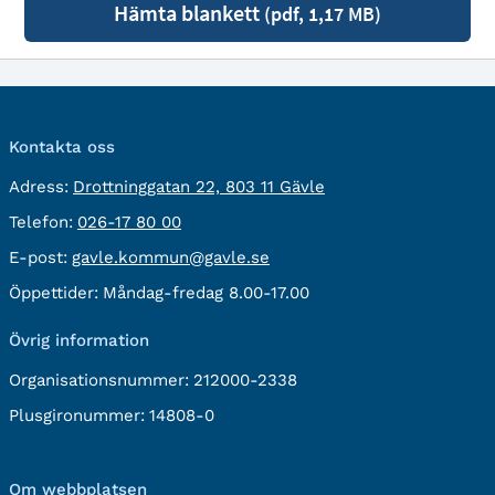
Hämta blankett
(pdf, 1,17 MB)
Kontakta oss
besöksadress:
Adress:
Drottninggatan 22, 803 11 Gävle
Telefon:
Telefon:
026-17 80 00
E-
E-post:
gavle.kommun@gavle.se
post:
Öppettider:
Måndag-fredag 8.00-17.00
Övrig information
Organisationsnummer:
212000-2338
Plusgironummer:
14808-0
Om webbplatsen