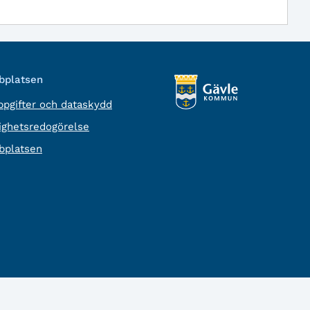
platsen
pgifter och dataskydd
lighetsredogörelse
platsen