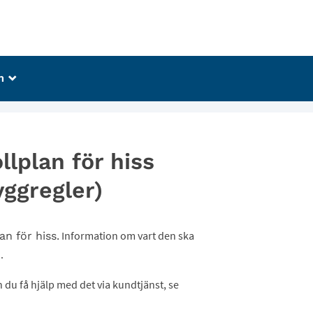
m
_
ollplan för hiss
yggregler)
Information om vart den ska
an för hiss.
n.
 du få hjälp med det via kundtjänst, se