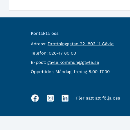
Kontakta oss
besöksadress:
Adress:
Drottninggatan 22, 803 11 Gävle
Telefon:
Telefon:
026-17 80 00
E-
E-post:
gavle.kommun@gavle.se
post:
Öppettider:
Måndag-fredag 8.00-17.00
Fler sätt att följa oss
Sociala
medier