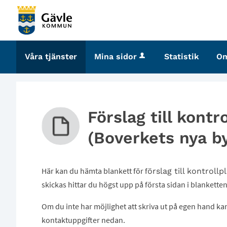
Välkommen
till
tjänster
-
Våra tjänster
Mina sidor
Statistik
O
Gävle
kommun
Förslag till kontr
(Boverkets nya b
Här kan du hämta blankett för f
örslag till kontrollpl
skickas hittar du högst upp på första sidan i blankette
Om du inte har möjlighet att skriva ut på egen hand kan
kontaktuppgifter nedan.