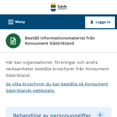
Välkommen
till
tjänster
L
Meny
Logga in
u
-
Gävle
Beställ informationsmaterial från
kommun
Konsument Gästrikland
Här kan organisationer, föreningar och andra
verksamheter beställa broschyrer från Konsument
Gästrikland.
Se vilka broschyrer du kan beställa på Konsument
Gästriklands webbplats.
Behandling av personuppgifter