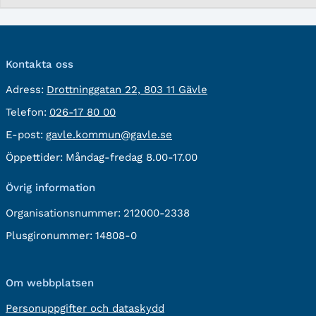
Kontakta oss
besöksadress:
Adress:
Drottninggatan 22, 803 11 Gävle
Telefon:
Telefon:
026-17 80 00
E-
E-post:
gavle.kommun@gavle.se
post:
Öppettider:
Måndag-fredag 8.00-17.00
Övrig information
Organisationsnummer:
212000-2338
Plusgironummer:
14808-0
Om webbplatsen
Personuppgifter och dataskydd