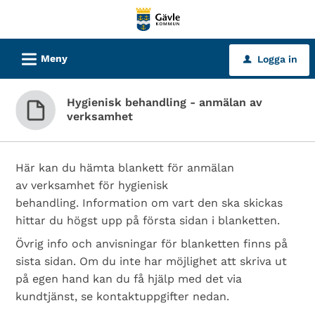
Välkommen
till
tjänster
L
Meny
Logga in
u
-
Gävle
Hygienisk behandling - anmälan av
kommun
verksamhet
Här kan du hämta blankett för anmälan
av verksamhet för hygienisk
behandling. Information om vart den ska skickas
hittar du högst upp på första sidan i blanketten.
Övrig info och anvisningar för blanketten finns på
sista sidan. Om du inte har möjlighet att skriva ut
på egen hand kan du få hjälp med det via
kundtjänst, se kontaktuppgifter nedan.