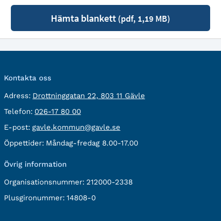
Hämta blankett
(pdf, 1,19 MB)
Kontakta oss
besöksadress:
Adress:
Drottninggatan 22, 803 11 Gävle
Telefon:
Telefon:
026-17 80 00
E-
E-post:
gavle.kommun@gavle.se
post:
Öppettider:
Måndag-fredag 8.00-17.00
Övrig information
Organisationsnummer:
212000-2338
Plusgironummer:
14808-0