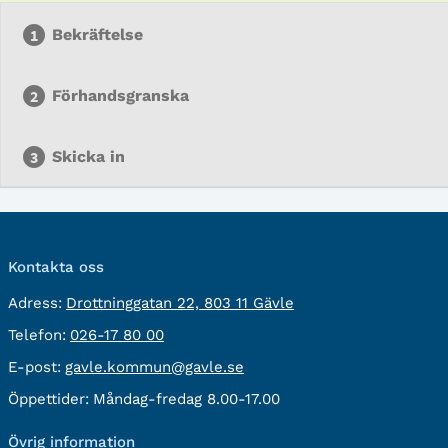
Bekräftelse
Förhandsgranska
Skicka in
Kontakta oss
besöksadress:
Adress:
Drottninggatan 22, 803 11 Gävle
Telefon:
Telefon:
026-17 80 00
E-
E-post:
gavle.kommun@gavle.se
post:
Öppettider:
Måndag-fredag 8.00-17.00
Övrig information