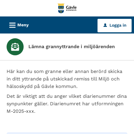
Välkommen
till
tjänster
L
Meny
Logga in
u
-
Gävle
kommun
Lämna grannyttrande i miljöärenden
Här kan du som granne eller annan berörd skicka
in ditt yttrande på utskickad remiss till Miljö och
hälsoskydd på Gävle kommun.
Det är viktigt att du anger vilket diarienummer dina
synpunkter gäller. Diarienumret har utformningen
M-2025-xxx.