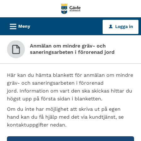
Välkommen
till
tjänster
L
Meny
Logga in
u
-
Gävle
Anmälan om mindre gräv- och
kommun
saneringsarbeten i förorenad jord
Här kan du hämta blankett för anmälan om mindre
gräv- och saneringsarbeten i förorenad
jord. Information om vart den ska skickas hittar du
högst upp på första sidan i blanketten.
Om du inte har möjlighet att skriva ut på egen
hand kan du få hjälp med det via kundtjänst, se
kontaktuppgifter nedan.