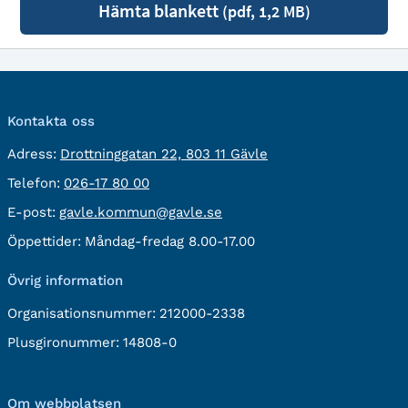
Hämta blankett
(pdf, 1,2 MB)
Kontakta oss
besöksadress:
Adress:
Drottninggatan 22, 803 11 Gävle
Telefon:
Telefon:
026-17 80 00
E-
E-post:
gavle.kommun@gavle.se
post:
Öppettider:
Måndag-fredag 8.00-17.00
Övrig information
Organisationsnummer:
212000-2338
Plusgironummer:
14808-0
Om webbplatsen