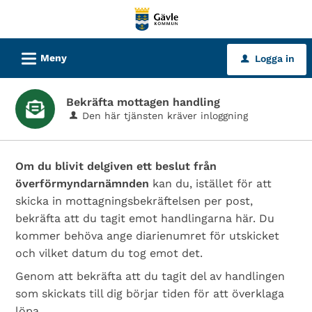
Välkommen
till
tjänster
L
Meny
Logga in
u
-
Gävle
Bekräfta mottagen handling
kommun
Den här tjänsten kräver inloggning
Om du blivit delgiven ett beslut från
överförmyndarnämnden
kan du, istället för att
skicka in mottagningsbekräftelsen per post,
bekräfta att du tagit emot handlingarna här. Du
kommer behöva ange diarienumret för utskicket
och vilket datum du tog emot det.
Genom att bekräfta att du tagit del av handlingen
som skickats till dig börjar tiden för att överklaga
löpa.