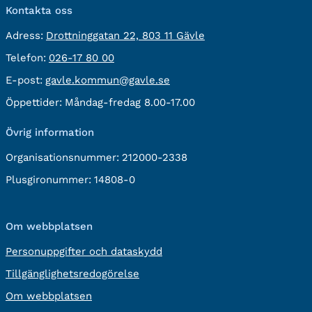
Kontakta oss
besöksadress:
Adress:
Drottninggatan 22, 803 11 Gävle
Telefon:
Telefon:
026-17 80 00
E-
E-post:
gavle.kommun@gavle.se
post:
Öppettider:
Måndag-fredag 8.00-17.00
Övrig information
Organisationsnummer:
212000-2338
Plusgironummer:
14808-0
Om webbplatsen
Personuppgifter och dataskydd
Tillgänglighetsredogörelse
Om webbplatsen