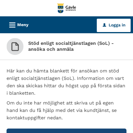
Välkommen
till
tjänster
L
Meny
Logga in
u
-
Gävle
Stöd enligt socialtjänstlagen (SoL) -
kommun
ansöka och anmäla
Här kan du hämta blankett för ansökan om stöd
enligt socialtjänstlagen (SoL). Information om vart
den ska skickas hittar du högst upp på första sidan
i blanketten.
Om du inte har möjlighet att skriva ut på egen
hand kan du få hjälp med det via kundtjänst, se
kontaktuppgifter nedan.