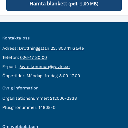
Hämta blankett
(pdf, 1,09 MB)
Kontakta oss
besöksadress:
Adress:
Drottninggatan 22, 803 11 Gävle
Telefon:
Telefon:
026-17 80 00
E-
E-post:
gavle.kommun@gavle.se
post:
Öppettider:
Måndag-fredag 8.00-17.00
Övrig information
Organisationsnummer:
212000-2338
Plusgironummer:
14808-0
Om webbplatsen