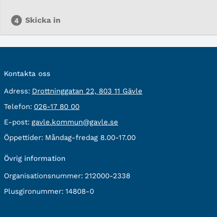
Skicka in
Kontakta oss
besöksadress:
Adress:
Drottninggatan 22, 803 11 Gävle
Telefon:
Telefon:
026-17 80 00
E-
E-post:
gavle.kommun@gavle.se
post:
Öppettider:
Måndag-fredag 8.00-17.00
Övrig information
Organisationsnummer:
212000-2338
Plusgironummer:
14808-0