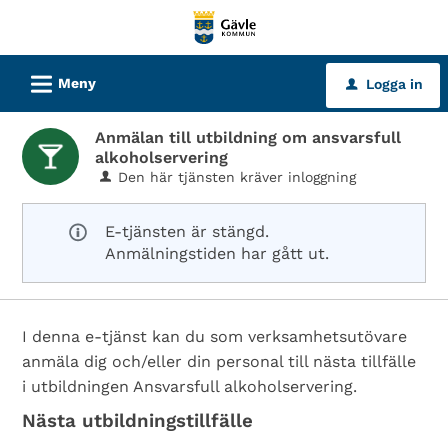
Välkommen
till
tjänster
L
Meny
Logga in
u
-
Gävle
Anmälan till utbildning om ansvarsfull
kommun
alkoholservering
Den här tjänsten kräver inloggning
E-tjänsten är stängd.
Anmälningstiden har gått ut.
I denna e-tjänst kan du som verksamhetsutövare
anmäla dig och/eller din personal till nästa tillfälle
i utbildningen Ansvarsfull alkoholservering.
Nästa utbildningstillfälle