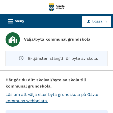
Välkommen
till
tjänster
L
Meny
Logga in
u
-
Gävle
kommun
Välja/byta kommunal grundskola
E-tjänsten stängd för byte av skola.
Här gör du ditt skolval/byte av skola till
kommunal grundskola.
Läs om att välja eller byta grundskola på Gävle
kommuns webbplats.