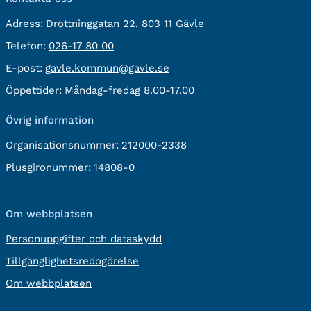
besöksadress:
Adress:
Drottninggatan 22, 803 11 Gävle
Telefon:
Telefon:
026-17 80 00
E-
E-post:
gavle.kommun@gavle.se
post:
Öppettider:
Måndag-fredag 8.00-17.00
Övrig information
Organisationsnummer:
212000-2338
Plusgironummer:
14808-0
Om webbplatsen
Personuppgifter och dataskydd
Tillgänglighetsredogörelse
Om webbplatsen