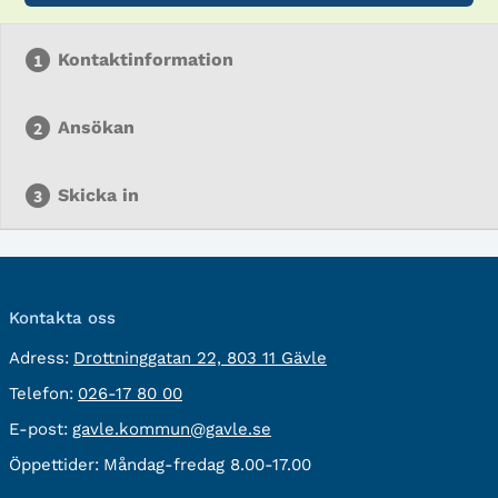
Kontaktinformation
Ansökan
Skicka in
Kontakta oss
besöksadress:
Adress:
Drottninggatan 22, 803 11 Gävle
Telefon:
Telefon:
026-17 80 00
E-
E-post:
gavle.kommun@gavle.se
post:
Öppettider:
Måndag-fredag 8.00-17.00