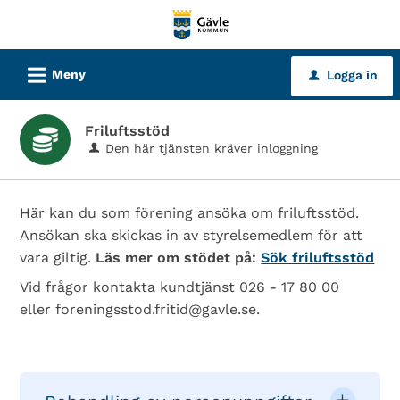
Välkommen
till
tjänster
L
Meny
Logga in
u
-
Gävle
Friluftsstöd
kommun
Den här tjänsten kräver inloggning
Här kan du som förening ansöka om friluftsstöd.
Ansökan ska skickas in av styrelsemedlem för att
vara giltig.
Läs mer om stödet på:
Sök friluftsstöd
Vid frågor kontakta kundtjänst 026 - 17 80 00
eller foreningsstod.fritid@gavle.se.