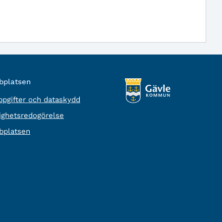
platsen
pgifter och dataskydd
lighetsredogörelse
platsen