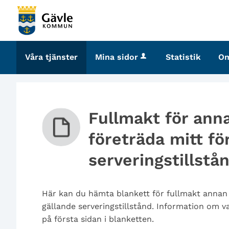
Välkommen
till
tjänster
-
Våra tjänster
Mina sidor
Statistik
O
Gävle
kommun
Fullmakt för ann
företräda mitt fö
serveringstillstå
Här kan du hämta blankett för fullmakt annan
gällande serveringstillstånd. Information om v
på första sidan i blanketten.