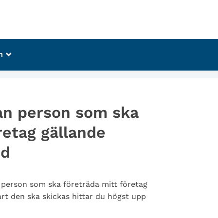
m
_
an person som ska
retag gällande
nd
 person som ska företräda mitt företag
art den ska skickas hittar du högst upp