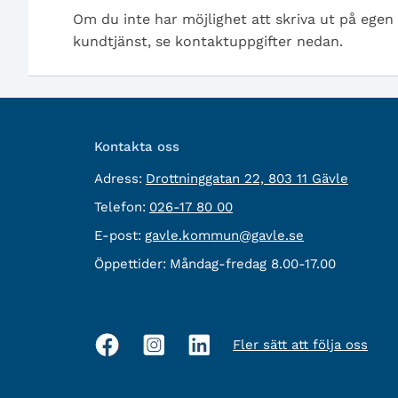
Om du inte har möjlighet att skriva ut på egen
kundtjänst, se kontaktuppgifter nedan.
Kontakta oss
besöksadress:
Adress:
Drottninggatan 22, 803 11 Gävle
Telefon:
Telefon:
026-17 80 00
E-
E-post:
gavle.kommun@gavle.se
post:
Öppettider:
Måndag-fredag 8.00-17.00
Fler sätt att följa oss
Sociala
medier