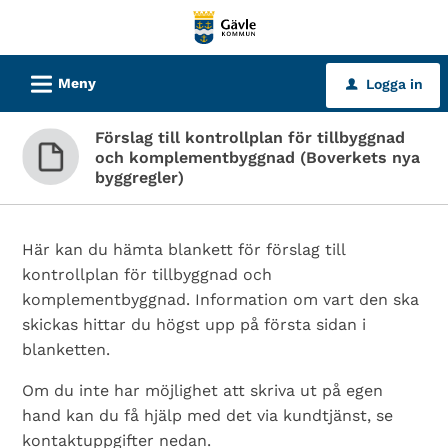
Välkommen
till
tjänster
L
Meny
Logga in
u
-
Gävle
Förslag till kontrollplan för tillbyggnad
kommun
och komplementbyggnad (Boverkets nya
byggregler)
Här kan du hämta blankett för förslag till
kontrollplan för tillbyggnad och
komplementbyggnad. Information om vart den ska
skickas hittar du högst upp på första sidan i
blanketten.
Om du inte har möjlighet att skriva ut på egen
hand kan du få hjälp med det via kundtjänst, se
kontaktuppgifter nedan.