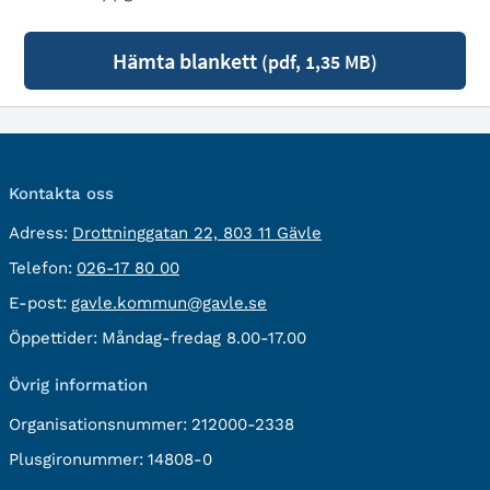
Hämta blankett
(pdf, 1,35 MB)
Kontakta oss
besöksadress:
Adress:
Drottninggatan 22, 803 11 Gävle
Telefon:
Telefon:
026-17 80 00
E-
E-post:
gavle.kommun@gavle.se
post:
Öppettider:
Måndag-fredag 8.00-17.00
Övrig information
Organisationsnummer:
212000-2338
Plusgironummer:
14808-0