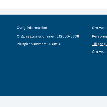
Övrig information
Om webb
Organisationsnummer:
212000-2338
Personup
Plusgironummer:
14808-0
Tillgäng
Om webb