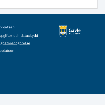
platsen
pgifter och dataskydd
lighetsredogörelse
platsen