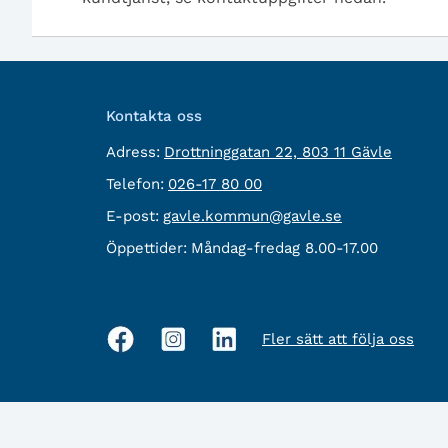
Kontakta oss
besöksadress:
Adress:
Drottninggatan 22, 803 11 Gävle
Telefon:
Telefon:
026-17 80 00
E-
E-post:
gavle.kommun@gavle.se
post:
Öppettider:
Måndag-fredag 8.00-17.00
Fler sätt att följa oss
Sociala
medier