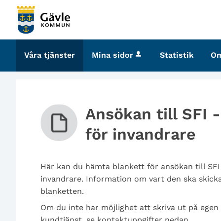
Välkommen
till
tjänster
-
Våra tjänster
Mina sidor
Statistik
O
Gävle
kommun
Ansökan till SFI 
för invandrare
Här kan du hämta blankett för ansökan till SFI 
invandrare. Information om vart den ska skicka
blanketten.
Om du inte har möjlighet att skriva ut på egen
kundtjänst, se kontaktuppgifter nedan.