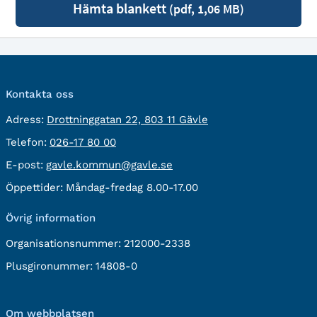
Hämta blankett
(pdf, 1,06 MB)
Kontakta oss
besöksadress:
Adress:
Drottninggatan 22, 803 11 Gävle
Telefon:
Telefon:
026-17 80 00
E-
E-post:
gavle.kommun@gavle.se
post:
Öppettider:
Måndag-fredag 8.00-17.00
Övrig information
Organisationsnummer:
212000-2338
Plusgironummer:
14808-0
Om webbplatsen