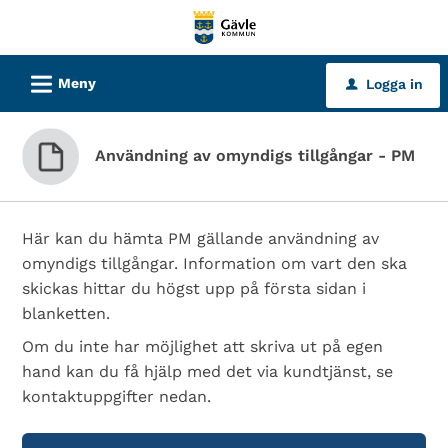
Välkommen
till
tjänster
L
Meny
Logga in
u
-
Gävle
kommun
Användning av omyndigs tillgångar - PM
Här kan du hämta PM gällande användning av
omyndigs tillgångar. Information om vart den ska
skickas hittar du högst upp på första sidan i
blanketten.
Om du inte har möjlighet att skriva ut på egen
hand kan du få hjälp med det via kundtjänst, se
kontaktuppgifter nedan.