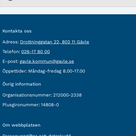
Kontakta oss
besöksadress:
Adress:
Drottninggatan 22, 803 11 Gävle
Telefon:
Telefon:
026-17 80 00
E-
E-post:
gavle.kommun@gavle.se
post:
Öppettider:
Måndag-fredag 8.00-17.00
Övrig information
Organisationsnummer:
212000-2338
Plusgironummer:
14808-0
Om webbplatsen