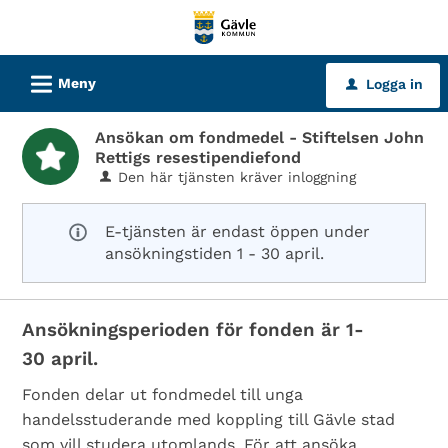
Välkommen
till
tjänster
L
Meny
Logga in
u
-
Gävle
Ansökan om fondmedel - Stiftelsen John
kommun
Rettigs resestipendiefond
Den här tjänsten kräver inloggning
E-tjänsten är endast öppen under
ansökningstiden 1 - 30 april.
Ansökningsperioden för fonden är 1-
30 april.
Fonden delar ut fondmedel till unga
handelsstuderande med koppling till Gävle stad
som vill studera utomlands. För att ansöka