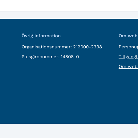
Övrig information
Om webb
Organisationsnummer:
212000-2338
Personup
Plusgironummer:
14808-0
Tillgäng
Om webb