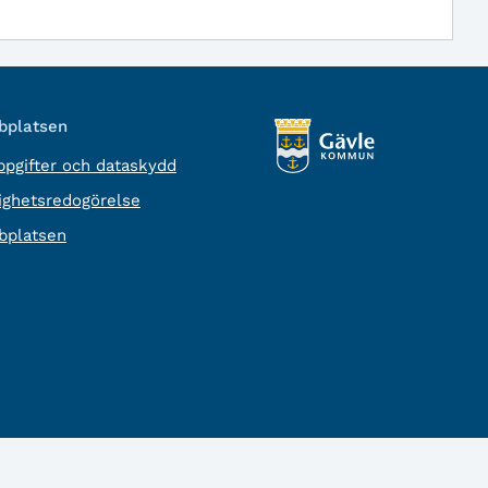
platsen
pgifter och dataskydd
lighetsredogörelse
platsen