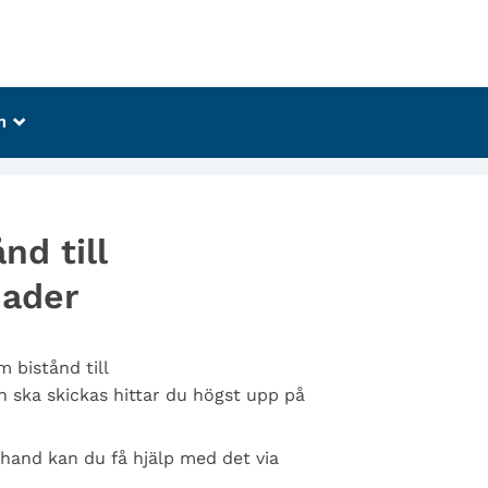
m
_
nd till
nader
 bistånd till
 ska skickas hittar du högst upp på
 hand kan du få hjälp med det via