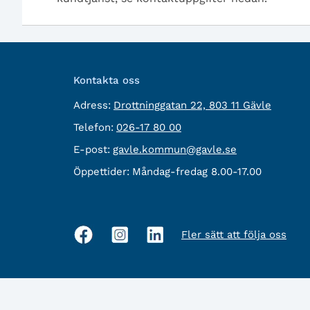
Kontakta oss
besöksadress:
Adress:
Drottninggatan 22, 803 11 Gävle
Telefon:
Telefon:
026-17 80 00
E-
E-post:
gavle.kommun@gavle.se
post:
Öppettider:
Måndag-fredag 8.00-17.00
Fler sätt att följa oss
Sociala
medier