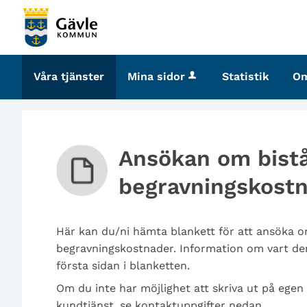
Välkommen
till
tjänster
-
Våra tjänster
Mina sidor
Statistik
O
Gävle
kommun
Ansökan om bistå
begravningskost
Här kan du/ni hämta blankett för att ansöka om
begravningskostnader. Information om vart den
första sidan i blanketten.
Om du inte har möjlighet att skriva ut på egen
kundtjänst, se kontaktuppgifter nedan.