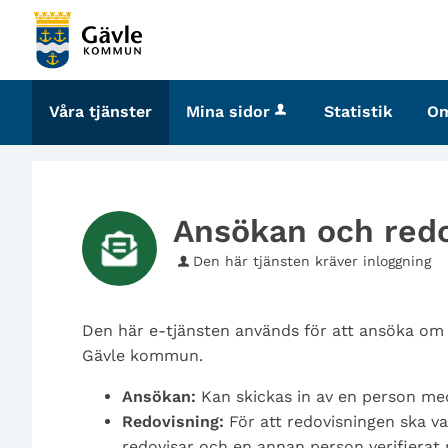
Välkommen
till
tjänster
-
Våra tjänster
Mina sidor
Statistik
O
Gävle
kommun
Ansökan och redo
Den här tjänsten kräver inloggning
Den här e-tjänsten används för att ansöka om
Gävle kommun.
Ansökan:
Kan skickas in av en person med
Redovisning:
För att redovisningen ska var
redovisar och en annan person verifierat 