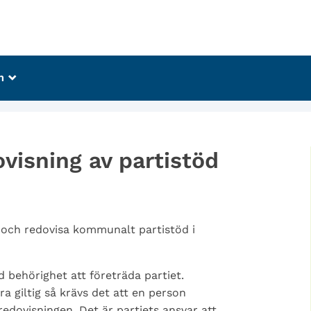
m
_
visning av partistöd
 och redovisa kommunalt partistöd i
 behörighet att företräda partiet.
a giltig så krävs det att en person
redovisningen. Det är partiets ansvar att