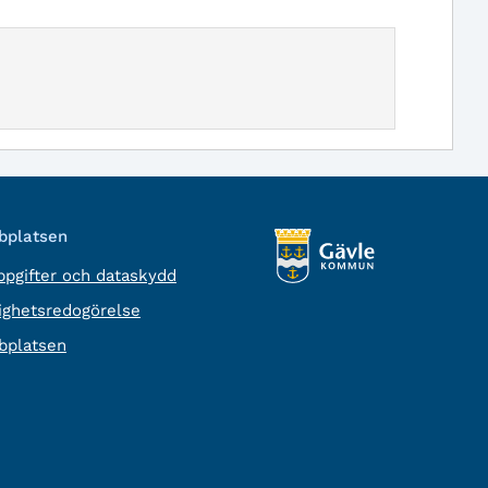
platsen
pgifter och dataskydd
lighetsredogörelse
platsen