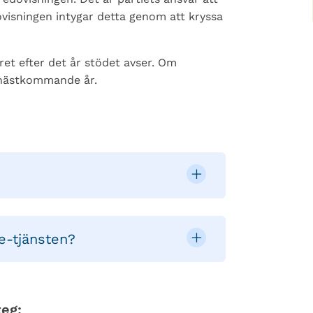
ovisningen intygar detta genom att kryssa
et efter det år stödet avser. Om
d nästkommande år.
e-tjänsten?
eg: