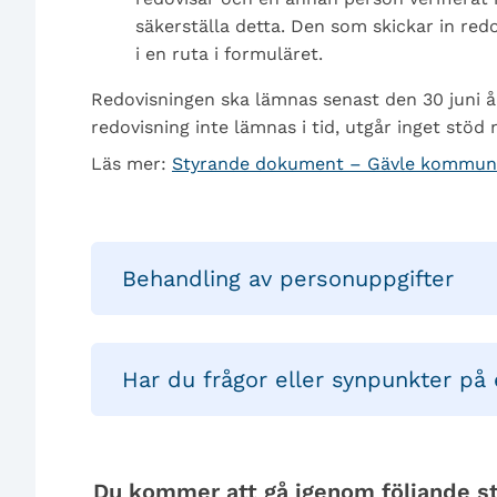
säkerställa detta. Den som skickar in red
i en ruta i formuläret.
Redovisningen ska lämnas senast den 30 juni år
redovisning inte lämnas i tid, utgår inget stö
Läs mer:
Styrande dokument – Gävle kommun
Behandling av personuppgifter
Har du frågor eller synpunkter på 
Du kommer att gå igenom följande st