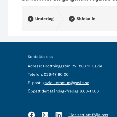
Underlag
Skicka in
Kontakta oss
besöksadress:
Adress:
Drottninggatan 22, 803 11 Gävle
Telefon:
Telefon:
026-17 80 00
E-
E-post:
gavle.kommun@gavle.se
post:
Öppettider:
Måndag-fredag 8.00-17.00
Fler sätt att följa oss