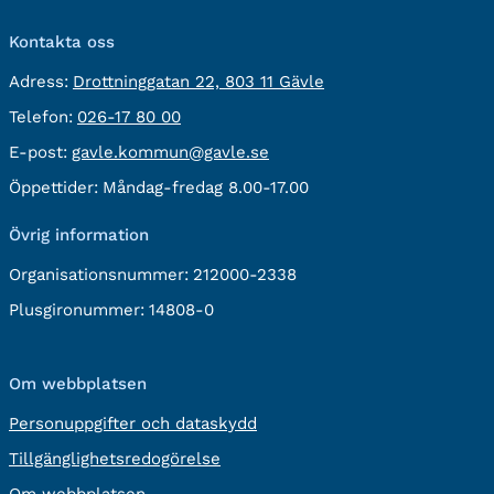
Kontakta oss
besöksadress:
Adress:
Drottninggatan 22, 803 11 Gävle
Telefon:
Telefon:
026-17 80 00
E-
E-post:
gavle.kommun@gavle.se
post:
Öppettider:
Måndag-fredag 8.00-17.00
Övrig information
Organisationsnummer:
212000-2338
Plusgironummer:
14808-0
Om webbplatsen
Personuppgifter och dataskydd
Tillgänglighetsredogörelse