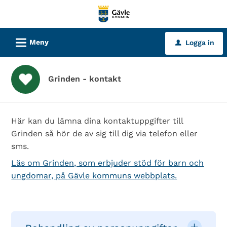
Välkommen
till
tjänster
L
Meny
Logga in
u
-
Gävle
kommun
Grinden - kontakt
Här kan du lämna dina kontaktuppgifter till
Grinden så hör de av sig till dig via telefon eller
sms.
Läs om Grinden, som erbjuder stöd för barn och
ungdomar, på Gävle kommuns webbplats.