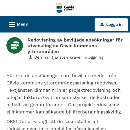
Välkommen
till
tjänster
L
Meny
Logga in
u
-
Gävle
Redovisning av beviljade ansökningar för
kommun
utveckling av Gävle kommuns
ytterområden
Den här tjänsten kräver inloggning
Här ska de ansökningar som beviljats medel från
Gävle kommuns ytterområdessatsning redovisas.
I e-tjänsten lämnar ni in er projektredovisning och
bifogar fakturor/kvitton som styrker de kostnader
ni haft vid genomförandet. Om projektredovisning
ej inkommer kan sökande bli återbetalningsskyldig.
OBS! Det är viktigt att du säkerställer att
redovisningen inte innehåller några känsliga