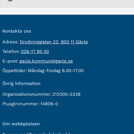
Kontakta oss
besöksadress:
Adress:
Drottninggatan 22, 803 11 Gävle
Telefon:
Telefon:
026-17 80 00
E-
E-post:
gavle.kommun@gavle.se
post:
Öppettider:
Måndag-fredag 8.00-17.00
Övrig information
Organisationsnummer:
212000-2338
Plusgironummer:
14808-0
Om webbplatsen