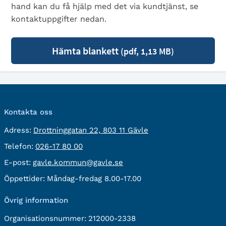
hand kan du få hjälp med det via kundtjänst, se
kontaktuppgifter nedan.
Hämta blankett
(pdf, 1,13 MB)
Kontakta oss
besöksadress:
Adress:
Drottninggatan 22, 803 11 Gävle
Telefon:
Telefon:
026-17 80 00
E-
E-post:
gavle.kommun@gavle.se
post:
Öppettider:
Måndag-fredag 8.00-17.00
Övrig information
Organisationsnummer:
212000-2338