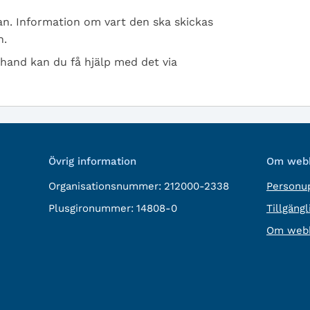
n. Information om vart den ska skickas
n.
 hand kan du få hjälp med det via
Övrig information
Om webb
Organisationsnummer:
212000-2338
Personup
Plusgironummer:
14808-0
Tillgäng
Om webb