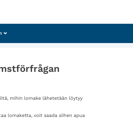
m
_
omstförfrågan
iitä, mihin lomake lähetetään löytyy
staa lomaketta, voit saada siihen apua