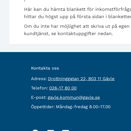
Här kan du hämta blankett för inkomstförfråga
hittar du högst upp på första sidan i blankette
Om du inte har möjlighet att skriva ut på egen
kundtjänst, se kontaktuppgifter nedan.
Kontakta oss
besöksadress:
Adress:
Drottninggatan 22, 803 11 Gävle
Telefon:
Telefon:
026-17 80 00
E-
E-post:
gavle.kommun@gavle.se
post:
Öppettider:
Måndag-fredag 8.00-17.00