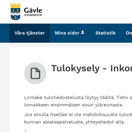
Välkommen
till
tjänster
-
Våra tjänster
Mina sidor
Statistik
O
Gävle
kommun
Tulokysely - Ink
Lomake tulotiedostelusta löytyy täältä. Tieto s
lomakkeen ensimmäisen sivun yläreunasta.
Jos sinulla itselläsi ei ole mahdollisuutta tulo
kunnan asiakaspalvelusta, yhteystiedot alla.
/