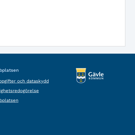
platsen
pgifter och dataskydd
lighetsredogörelse
platsen