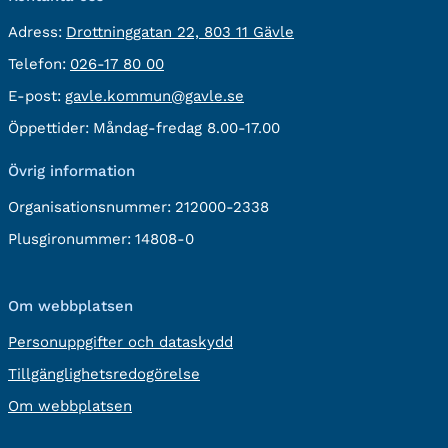
besöksadress:
Adress:
Drottninggatan 22, 803 11 Gävle
Telefon:
Telefon:
026-17 80 00
E-
E-post:
gavle.kommun@gavle.se
post:
Öppettider:
Måndag-fredag 8.00-17.00
Övrig information
Organisationsnummer:
212000-2338
Plusgironummer:
14808-0
Om webbplatsen
Personuppgifter och dataskydd
Tillgänglighetsredogörelse
Om webbplatsen