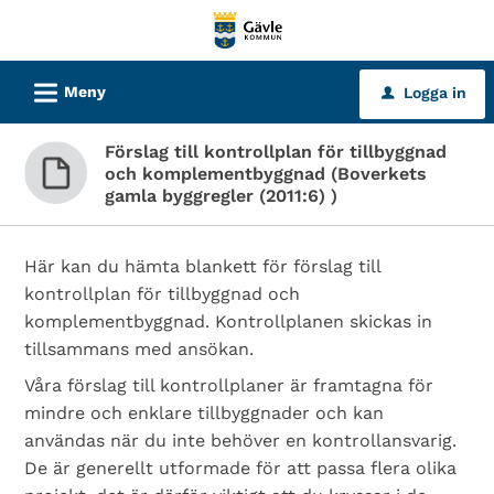
Välkommen
till
tjänster
L
Meny
Logga in
u
-
Gävle
Förslag till kontrollplan för tillbyggnad
kommun
och komplementbyggnad (Boverkets
gamla byggregler (2011:6) )
Här kan du hämta blankett för förslag till
kontrollplan för tillbyggnad och
komplementbyggnad. Kontrollplanen skickas in
tillsammans med ansökan.
Våra förslag till kontrollplaner är framtagna för
mindre och enklare tillbyggnader och kan
användas när du inte behöver en kontrollansvarig.
De är generellt utformade för att passa flera olika