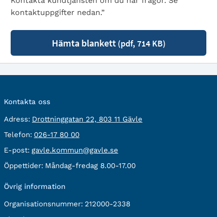
Kontakta kundtjänsten om du har frågor. Se
kontaktuppgifter nedan.”
Hämta blankett
(pdf, 714 KB)
Kontakta oss
besöksadress:
Adress:
Drottninggatan 22, 803 11 Gävle
Telefon:
Telefon:
026-17 80 00
E-
E-post:
gavle.kommun@gavle.se
post:
Öppettider:
Måndag-fredag 8.00-17.00
Övrig information
Organisationsnummer:
212000-2338