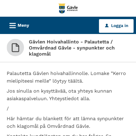
Välkommen
till
tjänster
L
Meny
Logga in
u
-
Gävle
Gävlen Hoivahallinto - Palautetta /
kommun
Omvårdnad Gävle - synpunkter och
klagomål
Palautetta Gävlen hoivahallinnolle. Lomake ”Kerro
mielipiteesi meille” löytyy täältä.
Jos sinulla on kysyttävää, ota yhteys kunnan
asiakaspalveluun. Yhteystiedot alla.
/
Här hämtar du blankett för att lämna synpunkter
och klagomål på Omvårdnad Gävle.