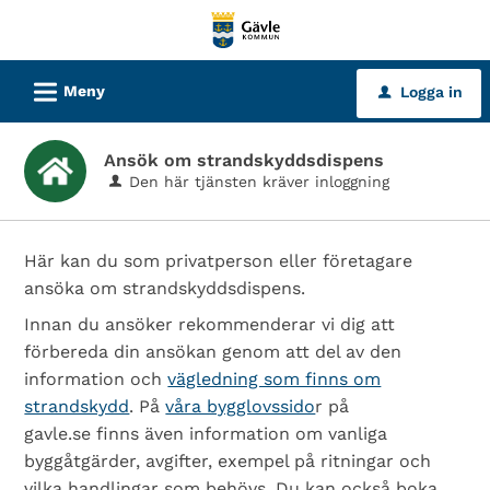
Välkommen
till
tjänster
L
Meny
Logga in
u
-
Gävle
Ansök om strandskyddsdispens
kommun
Den här tjänsten kräver inloggning
Här kan du som privatperson eller företagare
ansöka om strandskyddsdispens.
Innan du ansöker rekommenderar vi dig att
förbereda din ansökan genom att del av den
information och
vägledning som finns om
strandskydd
. På
våra bygglovssido
r på
gavle.se finns även information om vanliga
byggåtgärder, avgifter, exempel på ritningar och
vilka handlingar som behövs. Du kan också boka