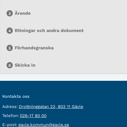
Ärende
Ritningar och andra dokument
Förhandsgranska
Skicka in
Kontakta oss
besöksadress:
Adress:
Drottninggatan 22, 803 11 Gävle
Telefon:
Telefon:
026-17 80 00
E-
E-post:
gavle.kommun@gavle.se