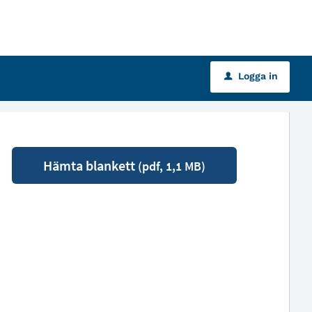
Logga in
u
Hämta blankett
(pdf, 1,1 MB)