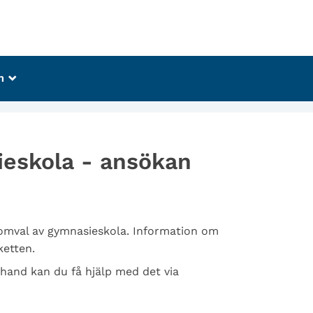
m
_
eskola - ansökan
omval av gymnasieskola. Information om
ketten.
 hand kan du få hjälp med det via