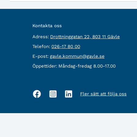
Kontakta oss
besöksadress:
Adress:
Drottninggatan 22, 803 11 Gävle
Telefon:
Telefon:
026-17 80 00
E-
E-post:
gavle.kommun@gavle.se
post:
Öppettider:
Måndag-fredag 8.00-17.00
Fler sätt att följa oss
Sociala
medier