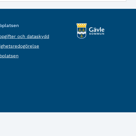
platsen
pgifter och dataskydd
lighetsredogörelse
platsen