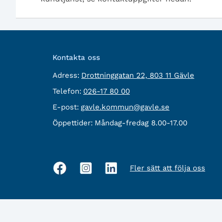
Kontakta oss
besöksadress:
Adress:
Drottninggatan 22, 803 11 Gävle
Telefon:
Telefon:
026-17 80 00
E-
E-post:
gavle.kommun@gavle.se
post:
Öppettider:
Måndag-fredag 8.00-17.00
Fler sätt att följa oss
Sociala
medier