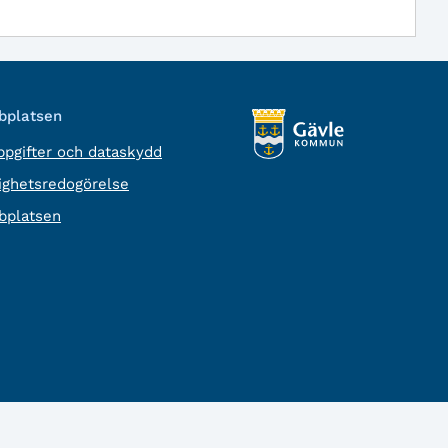
platsen
pgifter och dataskydd
lighetsredogörelse
platsen