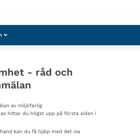
m
_
amhet - råd och
anmälan
lan av miljöfarlig
s hittar du högst upp på första sidan i
 hand kan du få hjälp med det via