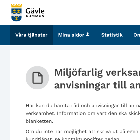
Välkommen
till
tjänster
-
Våra tjänster
Mina sidor
Statistik
O
Gävle
kommun
Miljöfarlig verks
anvisningar till 
Här kan du hämta råd och anvisningar till anmä
verksamhet. Information om vart den ska skicka
blanketten.
Om du inte har möjlighet att skriva ut på egen
kundtjänst, se kontaktuppgifter nedan.