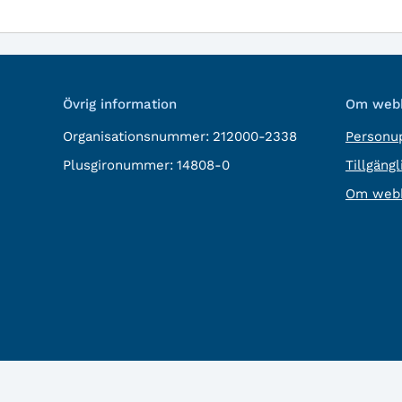
Övrig information
Om webb
Organisationsnummer:
212000-2338
Personup
Plusgironummer:
14808-0
Tillgäng
Om webb