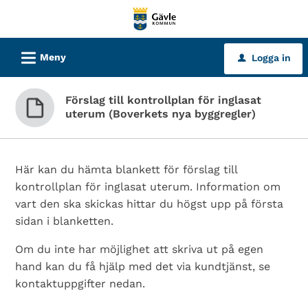
Välkommen
till
tjänster
L
Meny
Logga in
u
-
Gävle
Förslag till kontrollplan för inglasat
kommun
uterum (Boverkets nya byggregler)
Här kan du hämta blankett för förslag till
kontrollplan för inglasat uterum. Information om
vart den ska skickas hittar du högst upp på första
sidan i blanketten.
Om du inte har möjlighet att skriva ut på egen
hand kan du få hjälp med det via kundtjänst, se
kontaktuppgifter nedan.