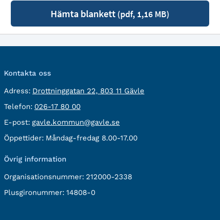
Hämta blankett
(pdf, 1,16 MB)
Kontakta oss
besöksadress:
Adress:
Drottninggatan 22, 803 11 Gävle
Telefon:
Telefon:
026-17 80 00
E-
E-post:
gavle.kommun@gavle.se
post:
Öppettider:
Måndag-fredag 8.00-17.00
Övrig information
Organisationsnummer:
212000-2338
Plusgironummer:
14808-0