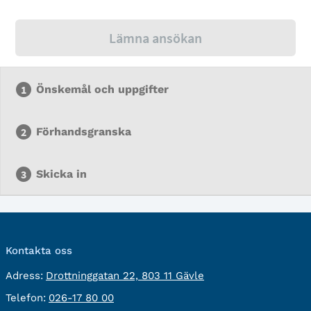
Lämna ansökan
Önskemål och uppgifter
Förhandsgranska
Skicka in
Kontakta oss
besöksadress:
Adress:
Drottninggatan 22, 803 11 Gävle
Telefon:
Telefon:
026-17 80 00