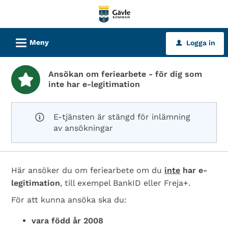
Välkommen
till
tjänster
L
Meny
Logga in
u
-
Gävle
Ansökan om feriearbete - för dig som
kommun
inte har e-legitimation
E-tjänsten är stängd för inlämning
av ansökningar
Här ansöker du om feriearbete om du
inte
har e-
legitimation
, till exempel BankID eller Freja+.
För att kunna ansöka ska du:
vara född år 2008